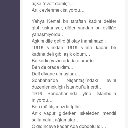
aşka “evet” demişti…
Artık evlenmek istiyordu…
Yahya Kemal bir taraftan kadını deliler
gibi kıskanıyor, diğer yandan bu eviliğe
yanaşmıyordu…
Aşkını dile getirdiği olay inanılmazdı:
“1916 yılından 1919 yılına kadar bir
kadına deli gibi aşık oldum…
Bu kadın yazın adada otururdu…
Ben de orada idim…
Deli divane olmuştum…
Sonbahar’da Nişantaşı’ndaki evini
düzenlemek için İstanbul’a inerdi…
1916 Sonbaharı’nda yine İstanbul’a
iniyordu…
Ben müthiş muzdariptim…
Artık vapur giderken iskeleden mendil
sallamalar, ağlamalar…
O gidinceye kadar Ada dopdolu idi…