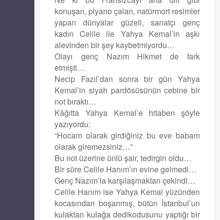
konuşan, piyano çalan, natürmort resimler
yapan dünyalar güzeli, sanatçı genç
kadın Celile ile Yahya Kemal’in aşkı
alevinden bir şey kaybetmiyordu…
Olayı genç Nazım Hikmet de fark
etmişti…
Necip Fazıl’dan sonra bir gün Yahya
Kemal’in siyah pardösüsünün cebine bir
not bıraktı…
Kâğıtta Yahya Kemal’e hitaben şöyle
yazıyordu:
“Hocam olarak girdiğiniz bu eve babam
olarak giremezsiniz…”
Bu not üzerine ünlü şair, tedirgin oldu…
Bir süre Celile Hanım’ın evine gelmedi…
Genç Nazım’la karşılaşmaktan çekindi…
Celile Hanım ise Yahya Kemal yüzünden
kocasından boşanmış, bütün İstanbul’un
kulaktan kulağa dedikodusunu yaptığı bir