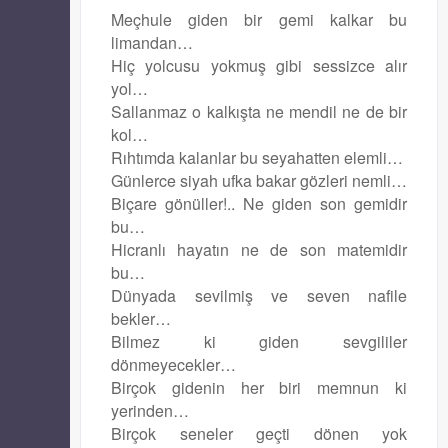
Meçhule giden bir gemi kalkar bu
limandan…
Hiç yolcusu yokmuş gibi sessizce alır
yol…
Sallanmaz o kalkışta ne mendil ne de bir
kol…
Rıhtımda kalanlar bu seyahatten elemli…
Günlerce siyah ufka bakar gözleri nemli…
Biçare gönüller!.. Ne giden son gemidir
bu…
Hicranlı hayatın ne de son matemidir
bu…
Dünyada sevilmiş ve seven nafile
bekler…
Bilmez ki giden sevgililer
dönmeyecekler…
Birçok gidenin her biri memnun ki
yerinden…
Birçok seneler geçti dönen yok