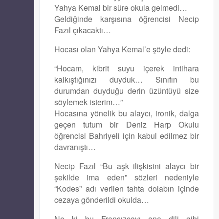
Yahya Kemal bir süre okula gelmedi…
Geldiğinde karşısına öğrencisi Necip
Fazıl çıkacaktı…
Hocası olan Yahya Kemal’e şöyle dedi:
“Hocam, kibrit suyu içerek intihara
kalkıştığınızı duyduk… Sınıfın bu
durumdan duyduğu derin üzüntüyü size
söylemek isterim…”
Hocasına yönelik bu alaycı, ironik, dalga
geçen tutum bir Deniz Harp Okulu
öğrencisi Bahriyeli için kabul edilmez bir
davranıştı…
Necip Fazıl “Bu aşk ilişkisini alaycı bir
şekilde ima eden” sözleri nedeniyle
“Kodes” adı verilen tahta dolabın içinde
cezaya gönderildi okulda…
Ne ki bu Fransızcayı ana dili gibi