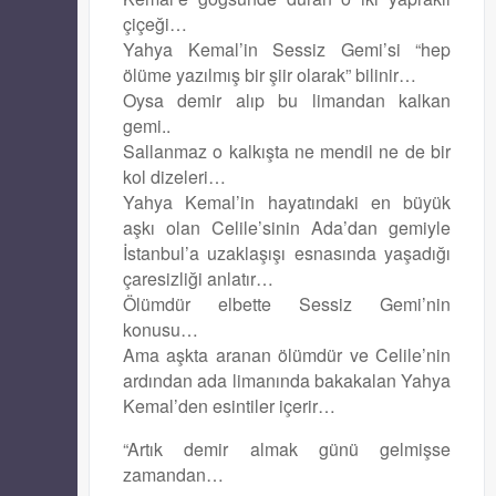
çiçeği…
Yahya Kemal’in Sessiz Gemi’si “hep
ölüme yazılmış bir şiir olarak” bilinir…
Oysa demir alıp bu limandan kalkan
gemi..
Sallanmaz o kalkışta ne mendil ne de bir
kol dizeleri…
Yahya Kemal’in hayatındaki en büyük
aşkı olan Celile’sinin Ada’dan gemiyle
İstanbul’a uzaklaşışı esnasında yaşadığı
çaresizliği anlatır…
Ölümdür elbette Sessiz Gemi’nin
konusu…
Ama aşkta aranan ölümdür ve Celile’nin
ardından ada limanında bakakalan Yahya
Kemal’den esintiler içerir…
“Artık demir almak günü gelmişse
zamandan…