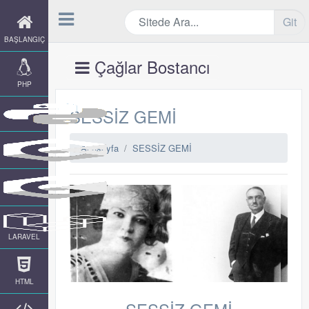
Git
BAŞLANGIÇ
Çağlar Bostancı
PHP
SESSİZ GEMİ
Anasayfa
SESSİZ GEMİ
LARAVEL
HTML