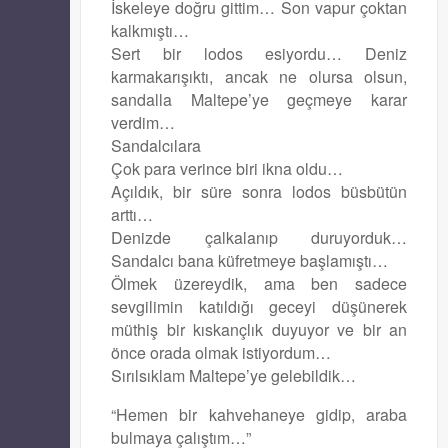
İskeleye doğru gittim… Son vapur çoktan
kalkmıştı…
Sert bir lodos esiyordu… Deniz
karmakarışıktı, ancak ne olursa olsun,
sandalla Maltepe’ye geçmeye karar
verdim…
Sandalcılara
Çok para verince biri ikna oldu…
Açıldık, bir süre sonra lodos büsbütün
arttı…
Denizde çalkalanıp duruyorduk…
Sandalcı bana küfretmeye başlamıştı…
Ölmek üzereydik, ama ben sadece
sevgilimin katıldığı geceyi düşünerek
müthiş bir kıskançlık duyuyor ve bir an
önce orada olmak istiyordum…
Sırılsıklam Maltepe’ye gelebildik…
“Hemen bir kahvehaneye gidip, araba
bulmaya çalıştım…”