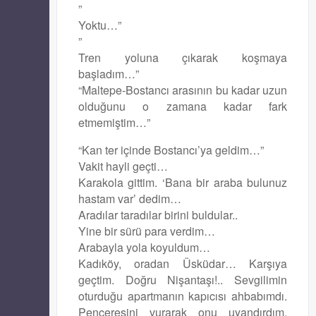
”
Yoktu…”
”
Tren yoluna çıkarak koşmaya
başladım…”
“Maltepe-Bostancı arasının bu kadar uzun
olduğunu o zamana kadar fark
etmemiştim…”
“Kan ter içinde Bostancı’ya geldim…”
Vakit hayli geçti…
Karakola gittim. ‘Bana bir araba bulunuz
hastam var’ dedim…
Aradılar taradılar birini buldular..
Yine bir sürü para verdim…
Arabayla yola koyuldum…
Kadıköy, oradan Üsküdar… Karşıya
geçtim. Doğru Nişantaşı!.. Sevgilimin
oturduğu apartmanın kapıcısı ahbabımdı.
Penceresini vurarak onu uyandırdım.