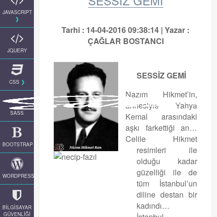
SESSİZ GEMİ
JAVASCRIPT
Tarhi : 14-04-2016 09:38:14 | Yazar :
ÇAĞLAR BOSTANCI
JQUERY
SESSİZ GEMİ
CSS
Nazım Hikmet’in,
annesiyle Yahya
SASS
Kemal arasındaki
aşkı farkettiği an…
Celile Hikmet
BOOTSTRAP
resimleri ile
olduğu kadar
güzelliği ile de
WORDPRESS
tüm İstanbul’un
diline destan bir
kadındı…
BİLGİSAYAR
GÜVENLİĞİ
İstanbul