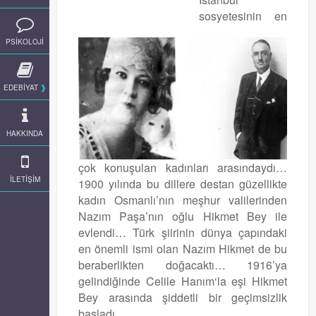
sosyetesinin en
PSİKOLOJİ
EDEBİYAT
HAKKINDA
çok konuşulan kadınları arasındaydı…
İLETİŞİM
1900 yılında bu dillere destan güzellikte
kadın Osmanlı’nın meşhur valilerinden
Nazım Paşa’nın oğlu Hikmet Bey ile
evlendi… Türk şiirinin dünya çapındaki
en önemli ismi olan Nazım Hikmet de bu
beraberlikten doğacaktı… 1916’ya
gelindiğinde Celile Hanım‘la eşi Hikmet
Bey arasında şiddetli bir geçimsizlik
başladı…