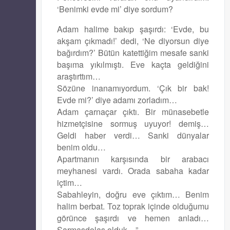
‘Benimki evde mi’ diye sordum?
Adam halime bakıp şaşırdı: ‘Evde, bu
akşam çıkmadı!’ dedi, ‘Ne diyorsun diye
bağırdım?’ Bütün katettiğim mesafe sanki
başıma yıkılmıştı. Eve kaçta geldiğini
araştırttım…
Sözüne inanamıyordum. ‘Çık bir bak!
Evde mi?’ diye adamı zorladım…
Adam çarnaçar çıktı. Bir münasebetle
hizmetçisine sormuş uyuyor! demiş…
Geldi haber verdi… Sanki dünyalar
benim oldu…
Apartmanın karşısında bir arabacı
meyhanesi vardı. Orada sabaha kadar
içtim…
Sabahleyin, doğru eve çıktım… Benim
halim berbat. Toz toprak içinde olduğumu
görünce şaşırdı ve hemen anladı…
Sarmaşdolaş olduk…”