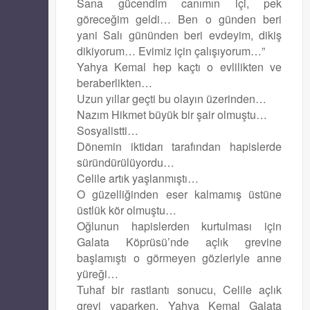
Sana gücendim canımın içi, pek
göreceğim geldi… Ben o günden beri
yani Salı gününden beri evdeyim, dikiş
dikiyorum… Evimiz için çalışıyorum…”
Yahya Kemal hep kaçtı o evlilikten ve
beraberlikten…
Uzun yıllar geçti bu olayın üzerinden…
Nazım Hikmet büyük bir şair olmuştu…
Sosyalistti…
Dönemin iktidarı tarafından hapislerde
süründürülüyordu…
Celile artık yaşlanmıştı…
O güzelliğinden eser kalmamış üstüne
üstlük kör olmuştu…
Oğlunun hapislerden kurtulması için
Galata Köprüsü’nde açlık grevine
başlamıştı o görmeyen gözleriyle anne
yüreği…
Tuhaf bir rastlantı sonucu, Celile açlık
grevi yaparken, Yahya Kemal Galata