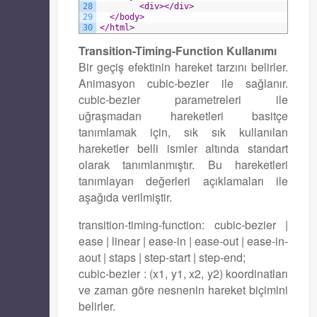
28
<div>
</div>
29
</body>
30
</html>
Transition-Timing-Function Kullanımı
Bir geçiş efektinin hareket tarzını belirler.
Animasyon cubic-bezier ile sağlanır.
cubic-bezier parametreleri ile
uğraşmadan hareketleri basitçe
tanımlamak için, sık sık kullanılan
hareketler belli ismler altında standart
olarak tanımlanmıştır. Bu hareketleri
tanımlayan değerleri açıklamaları ile
aşağıda verilmiştir.
transition-timing-function: cubic-bezier |
ease | linear | ease-in | ease-out | ease-in-
aout | staps | step-start | step-end;
cubic-bezier : (x1, y1, x2, y2) koordinatları
ve zaman göre nesnenin hareket biçimini
belirler.