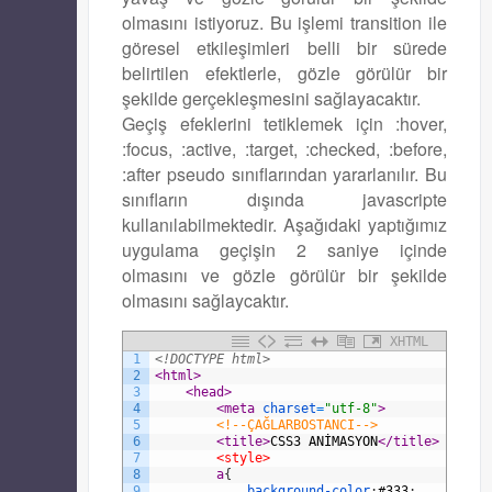
olmasını istiyoruz. Bu işlemi transition ile
göresel etkileşimleri belli bir sürede
belirtilen efektlerle, gözle görülür bir
şekilde gerçekleşmesini sağlayacaktır.
Geçiş efeklerini tetiklemek için :hover,
:focus, :active, :target, :checked, :before,
:after pseudo sınıflarından yararlanılır. Bu
sınıfların dışında javascripte
kullanılabilmektedir. Aşağıdaki yaptığımız
uygulama geçişin 2 saniye içinde
olmasını ve gözle görülür bir şekilde
olmasını sağlaycaktır.
XHTML
1
<!DOCTYPE html>
2
<html>
3
<head>
4
<meta 
charset
=
"utf-8"
>
5
<!--ÇAĞLARBOSTANCI-->
6
<title>
CSS3 ANİMASYON
</title>
7
<style>
8
a
{
9
background-color
:
#333
;