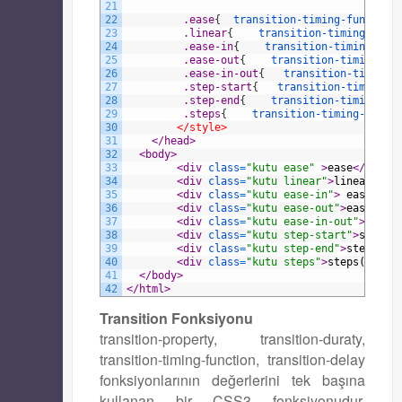
21
22
.ease
{
transition-timing-function
23
.linear
{
transition-timing-func
24
.ease-in
{
transition-timing-fun
25
.ease-out
{
transition-timing-fu
26
.ease-in-out
{
transition-timing-
27
.step-start
{
transition-timing-f
28
.step-end
{
transition-timing-fu
29
.steps
{
transition-timing-funct
30
</style>
31
</head>
32
<body>
33
<div 
class
=
"kutu ease"
 >
ease
</div>
34
<div 
class
=
"kutu linear"
>
linear
</di
35
<div 
class
=
"kutu ease-in"
>
 ease-in
<
36
<div 
class
=
"kutu ease-out"
>
ease-out
37
<div 
class
=
"kutu ease-in-out"
>
ease-
38
<div 
class
=
"kutu step-start"
>
step-s
39
<div 
class
=
"kutu step-end"
>
step-end
40
<div 
class
=
"kutu steps"
>
steps(5,sta
41
</body>
42
</html>
Transition Fonksiyonu
transition-property, transition-duraty,
transition-timing-function, transition-delay
fonksiyonlarının değerlerini tek başına
kullanan bir CSS3 fonksiyonudur.