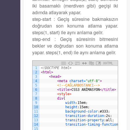
iki basamaklı (merdiven gibi) geçişi iki
adımda atlayarak yapar.
step-start : Geçiş süresine bakmaksızın
doğrudan son konuma atlama yapar.
steps(1, start) ile aynı anlama gelir.
step-end : Geçiş süresinin bitmesini
bekler ve doğrudan son konuma atlama
yapar. steps(1, end) ile aynı anlama gelir.
XHTML
1
<!DOCTYPE html>
2
<html>
3
<head>
4
<meta 
charset
=
"utf-8"
>
5
<!--ÇAĞLARBOSTANCI-->
6
<title>
CSS3 ANİMASYON
</title>
7
<style>
8
div
{
9
width
:
15em
;
10
height
:
15em
;
11
background-color
:
#333
;
12
transition-duration
:
2s
;
13
transition-property
:
all
;
14
transition-timing-function
:
ease
15