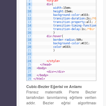
7
<style>
8
div
{
9
width
:
15em
;
10
height
:
15em
;
11
background-color
:
#333
;
12
transition-duration
:
2s
;
/*Geçişi
13
transition-property
:
all
;
/*Tüm 
14
transition-timing-function
:
ease
15
transition-delay
:
1s
;
/*Bir saniy
16
}
17
div:hover
{
18
border-radius
:
50%
;
19
background-color
:
#CCC
;
20
color
:
#333
;
21
}
22
23
24
</style>
25
</head>
26
<body>
27
<div>
</div>
28
</body>
29
</html>
Cubic-Bezier Eğerisi ve Anlamı
Fransız matematik Pierre Bezier
tarrafından tanımlanmış eğrilere verilen
addır. Bezier eğrisi algoritması