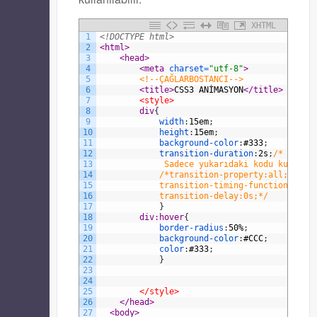
XHTML
1
<!DOCTYPE html>
2
<html>
3
<head>
4
<meta 
charset
=
"utf-8"
>
5
<!--ÇAĞLARBOSTANCI-->
6
<title>
CSS3 ANİMASYON
</title>
7
<style>
8
div
{
9
width
:
15em
;
10
height
:
15em
;
11
background-color
:
#333
;
12
transition-duration
:
2s
;
/* Geçiş
13
			 Sadece yukarıdaki kodu kulla
14
/*transition-property:all; 
15
			transition-timing-function:ease
16
			transition-delay:0s;*/
17
}
18
div:hover
{
19
border-radius
:
50%
;
20
background-color
:
#CCC
;
21
color
:
#333
;
22
}
23
24
25
</style>
26
</head>
27
<body>