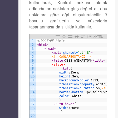
kullanılarak, Kontrol noktası olarak
adlandırılan noktaları giriş değeri alıp bu
noktalara göre eğri oluşuturulabilir. 3
boyutlu grafiklerin ve yüzeylerin
tasarlanmasında sıklıkla kullanılır.
XHTML
1
<!DOCTYPE html>
2
<html>
3
<head>
4
<meta 
charset
=
"utf-8"
>
5
<!--ÇAĞLARBOSTANCI-->
6
<title>
CSS3 ANİMASYON
</title>
7
<style>
8
.kutu
{
9
width
:
15em
;
10
height
:
3em
;
11
background-color
:
#333
;
12
transition-property
:
width
;
/*Tü
13
transition-duration
:
5s
;
/*Bir sa
14
border-bottom
:
1px
solid
white
;
15
color
:
white
;
16
}
17
.kutu:hover
{
18
width
:
20em
;
19
}
20