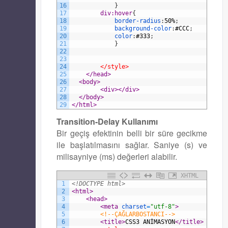
16
}
17
div:hover
{
18
border-radius
:
50%
;
19
background-color
:
#CCC
;
20
color
:
#333
;
21
}
22
23
24
</style>
25
</head>
26
<body>
27
<div>
</div>
28
</body>
29
</html>
Transition-Delay Kullanımı
Bir geçiş efektinin belli bir süre gecikme
ile başlatılmasını sağlar. Saniye (s) ve
milisayniye (ms) değerleri alabilir.
XHTML
1
<!DOCTYPE html>
2
<html>
3
<head>
4
<meta 
charset
=
"utf-8"
>
5
<!--ÇAĞLARBOSTANCI-->
6
<title>
CSS3 ANİMASYON
</title>