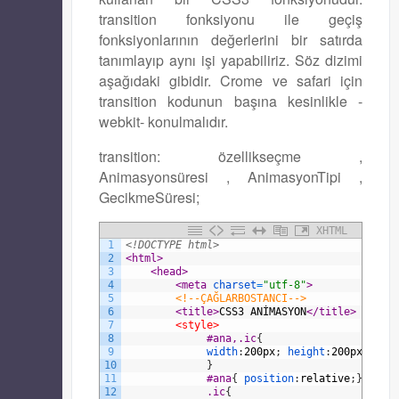
transition fonksiyonu ile geçiş
fonksiyonlarının değerlerini bir satırda
tanımlayıp aynı işi yapabiliriz. Söz dizimi
aşağıdaki gibidir. Crome ve safari için
transition kodunun başına kesinlikle -
webkit- konulmalıdır.
transition: özellikseçme ,
Animasyonsüresi , AnimasyonTipi ,
GecikmeSüresi;
XHTML
1
<!DOCTYPE html>
2
<html>
3
<head>
4
<meta 
charset
=
"utf-8"
>
5
<!--ÇAĞLARBOSTANCI-->
6
<title>
CSS3 ANİMASYON
</title>
7
<style>
8
#ana,.ic
{
9
width
:
200px
;
height
:
200px
;
ba
10
}
11
#ana
{
position
:
relative
;
}
12
.ic
{