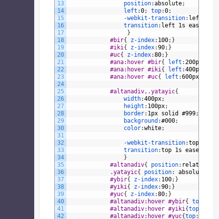
13
position
:
absolute
;
14
left
:
0
;
top
:
0
;
15
-webkit-transition
:
left
1s
16
transition
:
left
1s
ease-in-
17
}
18
#bir
{
z-index
:
100
;
}
19
#iki
{
z-index
:
90
;
}
20
#uc
{
z-index
:
80
;
}
21
#ana:hover #bir
{
left
:
200px
;
}
22
#ana:hover #iki
{
left
:
400px
;
}
23
#ana:hover #uc
{
left
:
600px
;
}
24
25
#altanadiv,.yatayic
{
26
width
:
400px
;
27
height
:
100px
;
28
border
:
1px
solid
#999
;
29
background
:
#000
;
30
color
:
white
;
31
32
-webkit-transition
:
top
1s
e
33
transition
:
top
1s
ease-in-o
34
}
35
#altanadiv
{
position
:
relative
;
}
36
.yatayic
{
position
:
absolute
;
l
37
#ybir
{
z-index
:
100
;
}
38
#yiki
{
z-index
:
90
;
}
39
#yuc
{
z-index
:
80
;
}
40
#altanadiv:hover #ybir
{
top
:
100
41
#altanadiv:hover #yiki
{
top
:
200p
42
#altanadiv:hover #yuc
{
top
:
300px