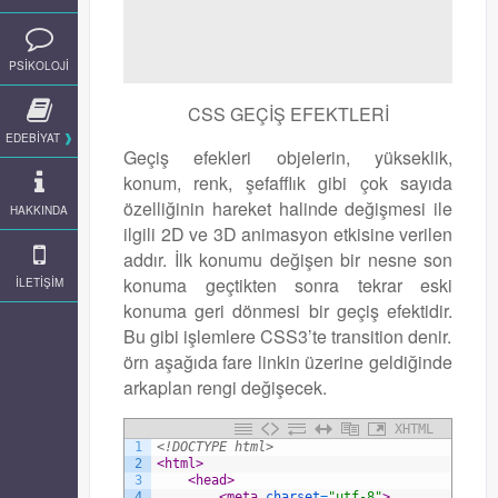
PSİKOLOJİ
CSS GEÇİŞ EFEKTLERİ
EDEBİYAT
Geçiş efekleri objelerin, yükseklik,
konum, renk, şefafflık gibi çok sayıda
özelliğinin hareket halinde değişmesi ile
HAKKINDA
ilgili 2D ve 3D animasyon etkisine verilen
addır. İlk konumu değişen bir nesne son
konuma geçtikten sonra tekrar eski
İLETİŞİM
konuma geri dönmesi bir geçiş efektidir.
Bu gibi işlemlere CSS3’te transition denir.
örn aşağıda fare linkin üzerine geldiğinde
arkaplan rengi değişecek.
XHTML
1
<!DOCTYPE html>
2
<html>
3
<head>
4
<meta 
charset
=
"utf-8"
>