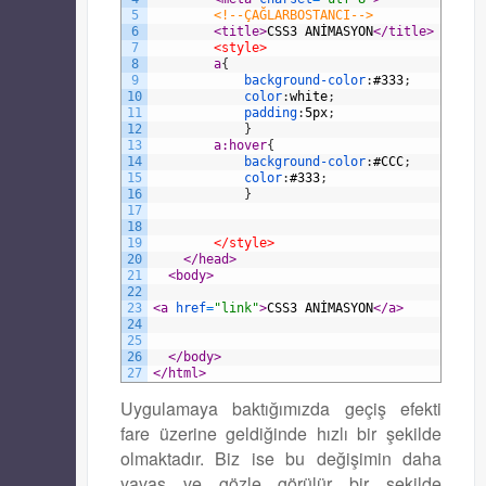
5
<!--ÇAĞLARBOSTANCI-->
6
<title>
CSS3 ANİMASYON
</title>
7
<style>
8
a
{
9
background-color
:
#333
;
10
color
:
white
;
11
padding
:
5px
;
12
}
13
a:hover
{
14
background-color
:
#CCC
;
15
color
:
#333
;
16
}
17
18
19
</style>
20
</head>
21
<body>
22
23
<a 
href
=
"link"
>
CSS3 ANİMASYON
</a>
24
25
26
</body>
27
</html>
Uygulamaya baktığımızda geçiş efekti
fare üzerine geldiğinde hızlı bir şekilde
olmaktadır. Biz ise bu değişimin daha
yavaş ve gözle görülür bir şekilde