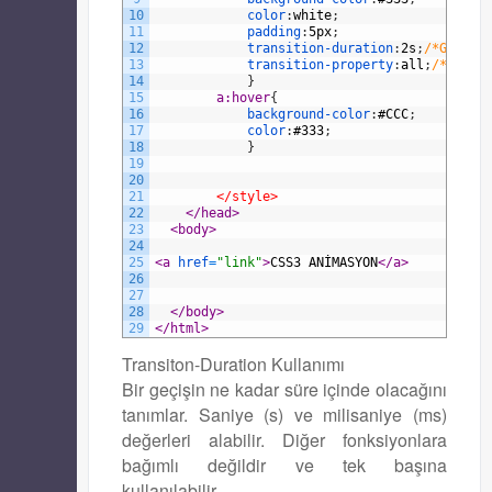
10
color
:
white
;
11
padding
:
5px
;
12
transition-duration
:
2s
;
/*GEÇİŞİ
13
transition-property
:
all
;
/*TÜM G
14
}
15
a:hover
{
16
background-color
:
#CCC
;
17
color
:
#333
;
18
}
19
20
21
</style>
22
</head>
23
<body>
24
25
<a 
href
=
"link"
>
CSS3 ANİMASYON
</a>
26
27
28
</body>
29
</html>
Transiton-Duration Kullanımı
Bir geçişin ne kadar süre içinde olacağını
tanımlar. Saniye (s) ve milisaniye (ms)
değerleri alabilir. Diğer fonksiyonlara
bağımlı değildir ve tek başına
kullanılabilir.