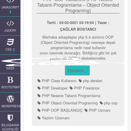
Tabanlı Programlama – Object Oriented
JAVASCRIPT
Programing)
Tarhi : 03-02-2021 03:19:54 | Yazar :
ÇAĞLAR BOSTANCI
JQUERY
Merhaba arkaşdaşlar php 5.4 sürümü OOP
(Object Oriented Programing) nesneye dayalı
programlama nedir nasıl kullanılır
CSS
onun üzerinde duracağız. Bildiğiniz gibi bir çok
yazılım dili OOP’yi desteklemekte.
SASS
Devamı...
PHP Class Kullanımı
php dersleri
BOOTSTRAP
PHP Developer
PHP Freelance
PHP Nesene Tabanlı Programlama
PHP Object Oriented Programing
php oop
WORDPRESS
PHP OOP BAŞLANGIÇ
PHP Uzmanı
Yazılım Uzamanı
BİLGİSAYAR
GÜVENLİĞİ