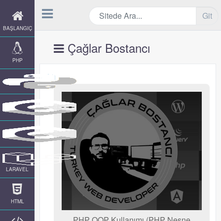
Git
BAŞLANGIÇ
Çağlar Bostancı
PHP
LARAVEL
HTML
PHP OOP Kullanımı (PHP Nesne