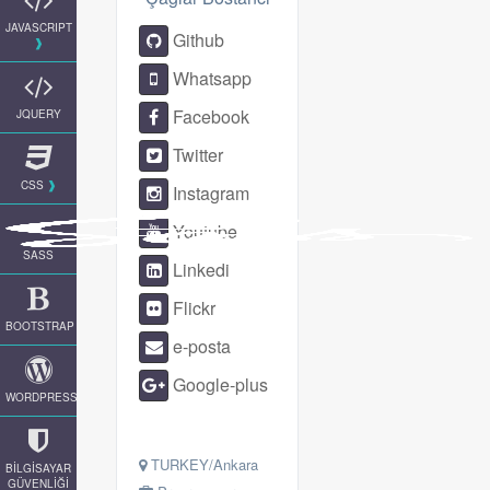
JAVASCRIPT
Github
Whatsapp
Facebook
JQUERY
Twitter
CSS
Instagram
Youtube
SASS
Linkedi
Flickr
BOOTSTRAP
e-posta
Google-plus
WORDPRESS
TURKEY/Ankara
BİLGİSAYAR
GÜVENLİĞİ