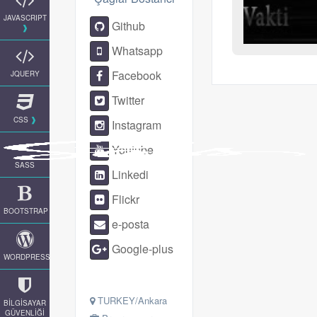
JAVASCRIPT
Github
Whatsapp
Facebook
JQUERY
Twitter
CSS
Instagram
Youtube
SASS
Linkedi
Flickr
BOOTSTRAP
e-posta
Google-plus
WORDPRESS
TURKEY/Ankara
BİLGİSAYAR
GÜVENLİĞİ