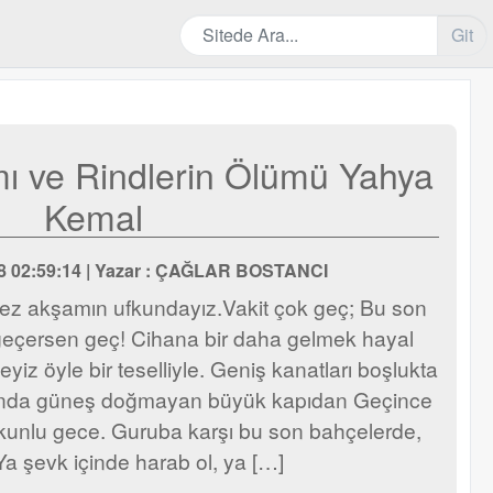
Git
mı ve Rindlerin Ölümü Yahya
Kemal
018 02:59:14 | Yazar : ÇAĞLAR BOSTANCI
ez akşamın ufkundayız.Vakit çok geç; Bu son
 geçersen geç! Cihana bir daha gelmek hayal
yiz öyle bir teselliyle. Geniş kanatları boşlukta
sında güneş doğmayan büyük kapıdan Geçince
unlu gece. Guruba karşı bu son bahçelerde,
Ya şevk içinde harab ol, ya […]