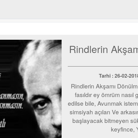
Rindlerin Akşa
Tarhi : 26-02-2
Rindlerin Akşamı Dönülm
fasıldır ey ömrüm nasıl
edilse bile, Avunmak isteme
simsiyah açılan Ve arka
başlayacak bitmeyen sük
keyfince, 