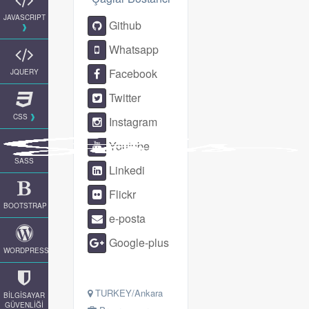
JAVASCRIPT
Github
Whatsapp
Facebook
JQUERY
Twitter
CSS
Instagram
Youtube
SASS
Linkedi
Flickr
BOOTSTRAP
e-posta
Google-plus
WORDPRESS
TURKEY/Ankara
BİLGİSAYAR
GÜVENLİĞİ