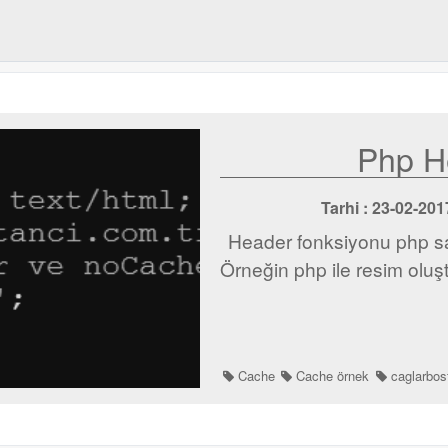
Php H
Tarhi : 23-02-2
Header fonksiyonu php say
Örneğin php ile resim oluşt
Cache
Cache örnek
caglarbos