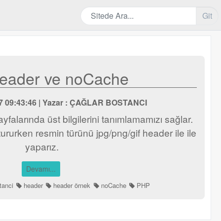
Git
eader ve noCache
017 09:43:46 | Yazar : ÇAĞLAR BOSTANCI
falarında üst bilgilerini tanımlamamızı sağlar.
ururken resmin türünü jpg/png/gif header ile ile
yaparız.
Devamı...
tanci
header
header örnek
noCache
PHP