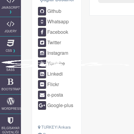
JAVASCRIPT
Github
Whatsapp
Facebook
JQUERY
Twitter
CSS
Instagram
Youtube
SASS
Linkedi
Flickr
BOOTSTRAP
e-posta
Google-plus
WORDPRESS
TURKEY/Ankara
BİLGİSAYAR
GÜVENLİĞİ