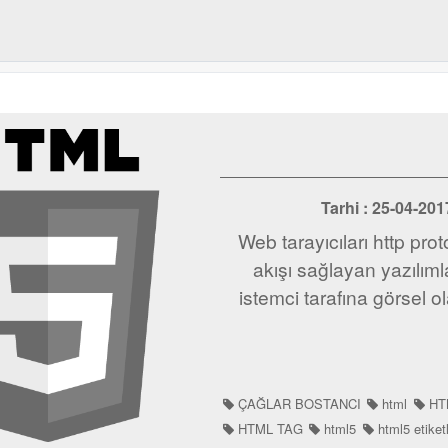
Tarhi : 25-04-2
Web tarayıcıları http pro
akışı sağlayan yazılımla
istemci tarafına görsel o
ÇAĞLAR BOSTANCI
html
HT
HTML TAG
html5
html5 etiketl