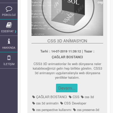
PSİKOLOJİ
EDEBİYAT
CSS 3D ANİMASYON
HAKKINDA
Tarhi : 14-07-2019 11:39:12 | Yazar :
ÇAĞLAR BOSTANCI
CSS3 3D animastonlar ile web dünyasına neler
İLETİŞİM
katabileceğimizi gelin hep birlikte görelim. CSS3
3d animasyon uygulamalarıyla web dünyasına
yenilikler katalım.
Devamı...
ÇAĞLAR BOSTANCI
CSS
css 3d
css 3d animatin
CSS Developer
css perspective kullanımı
css preserve-3d