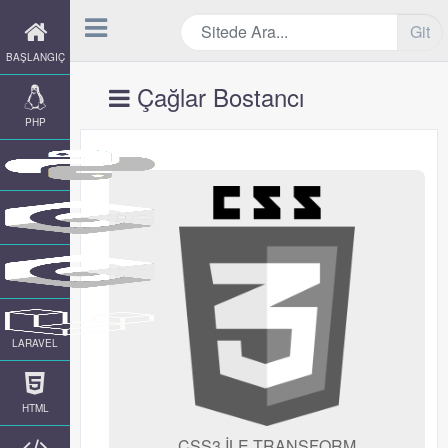
Git
BAŞLANGIÇ
Çağlar Bostancı
PHP
LARAVEL
HTML
CSS3 İLE TRANSFORM