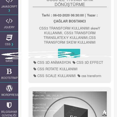
DÖNÜŞTÜRME
JAVASCRIPT
Tarhi : 06-02-2020 06:30:00 | Yazar :
ÇAĞLAR BOSTANCI
JQUERY
CSS3 TRANSFORM KULLANIMI skewY
KULLANIMI, CSS3 TRANSFORM
TRANSLATEX-Y KULLANIMI,CSS
TRANSFORM SKEW KULLANIMI
CSS
Devamı...
SASS
CSS 3D ANİMASYON
CSS 3D EFFECT
CSS ROTATE KULLANIMI
CSS SCALE KULLANIMI
css transform
BOOTSTRAP
WORDPRESS
BİLGİSAYAR
GÜVENLİĞİ