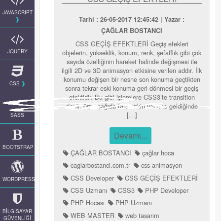
JAVASCRIPT
Tarhi : 26-05-2017 12:45:42 | Yazar :
ÇAĞLAR BOSTANCI
CSS GEÇİŞ EFEKTLERİ Geçiş efekleri
objelerin, yükseklik, konum, renk, şefafflık gibi çok
JQUERY
sayıda özelliğinin hareket halinde değişmesi ile
ilgili 2D ve 3D animasyon etkisine verilen addır. İlk
konumu değişen bir nesne son konuma geçtikten
CSS
sonra tekrar eski konuma geri dönmesi bir geçiş
efektidir. Bu gibi işlemlere CSS3’te transition
denir. örn aşağıda fare linkin üzerine geldiğinde
[…]
SASS
Devamı...
BOOTSTRAP
ÇAĞLAR BOSTANCI
çağlar hoca
caglarbostanci.com.tr
css animasyon
CSS Developer
CSS GEÇİŞ EFEKTLERİ
WORDPRESS
CSS Uzmanı
CSS3
PHP Developer
PHP Hocası
PHP Uzmanı
BİLGİSAYAR
WEB MASTER
web tasarım
GÜVENLİĞİ