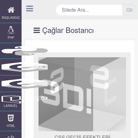
Git
BAŞLANGIÇ
Çağlar Bostancı
PHP
LARAVEL
HTML
CSS GEÇİŞ EFEKTLERİ